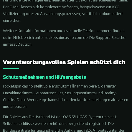
Für dringende Anliegen empfiehlt sich der Live-Chat als schnellster Kanal.
Per E-Mail lassen sich komplexere Anfragen, beispielsweise zur KYC-
Verifizierung oder zu Auszahlungsprozessen, schriftlich dokumentiert
einreichen.
Weitere Kontaktinformationen und eventuelle Telefonnummern findest
du im Hilfebereich unter rocketspincasino.com.de. Die Support-Sprache
umfasst Deutsch.
Verantwortungsvolles Spielen schützt dich
Schutzmaßnahmen und Hilfsangebote
rocketspin casino stellt Spielerschutzmaßnahmen bereit, darunter
Einzahlungslimits, Selbstausschluss, Sitzungszeitlimits und Reality-
Checks. Diese Werkzeuge kannst du in den Kontoeinstellungen aktivieren
und anpassen.
Für Spieler aus Deutschland ist das OASIS/LUGAS-System relevant:
Selbstausschlüsse werden behördenübergreifend registriert. Die
Bundeszentrale für gesundheitliche Aufklärung (BZgA) bietet unter der