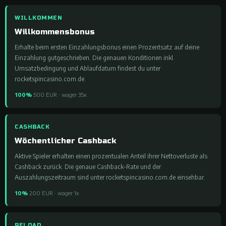
WILLKOMMEN
Willkommensbonus
Erhalte beim ersten Einzahlungsbonus einen Prozentsatz auf deine
Einzahlung gutgeschrieben. Die genauen Konditionen inkl.
Umsatzbedingung und Ablaufdatum findest du unter
rocketspincasino.com.de.
100%
500 EUR · wager 35x
CASHBACK
Wöchentlicher Cashback
Aktive Spieler erhalten einen prozentualen Anteil ihrer Nettoverluste als
Cashback zurück. Die genaue Cashback-Rate und der
Auszahlungszeitraum sind unter rocketspincasino.com.de einsehbar.
10%
200 EUR · wager 1x
RELOAD