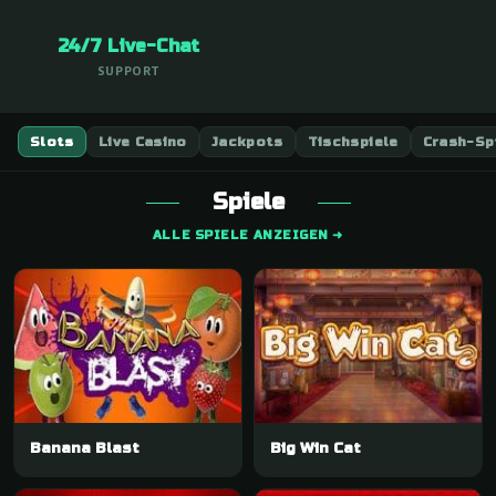
24/7 Live-Chat
SUPPORT
Slots
Live Casino
Jackpots
Tischspiele
Crash-Sp
Spiele
ALLE SPIELE ANZEIGEN ➜
Banana Blast
Big Win Cat