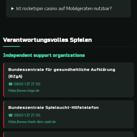
Ist rocketspin casino auf Mobilgeräten nutzbar?
Verantwortungsvolles Spielen
Independent support organizations
Bundeszentrale für gesundheitliche Aufklärung
(BZgA)
☎ 0800 1 37 27 00
https://www.bzga.de
Bundeszentrale Spielsucht-Hilfetelefon
☎ 0800 1 37 27 00
https://www.check-dein-spiel.de