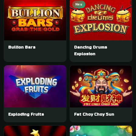
Neu
Bullion Bars
Dancing Drums
Explosion
Exploding Fruits
Fat Choy Choy Sun