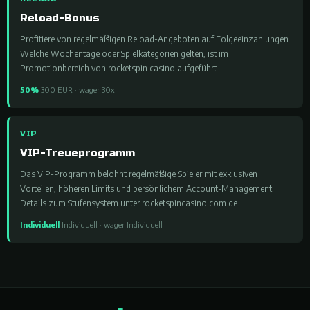
Reload-Bonus
Profitiere von regelmäßigen Reload-Angeboten auf Folgeeinzahlungen.
Welche Wochentage oder Spielkategorien gelten, ist im
Promotionbereich von rocketspin casino aufgeführt.
50%
300 EUR · wager 30x
VIP
VIP-Treueprogramm
Das VIP-Programm belohnt regelmäßige Spieler mit exklusiven
Vorteilen, höheren Limits und persönlichem Account-Management.
Details zum Stufensystem unter rocketspincasino.com.de.
Individuell
Individuell · wager Individuell